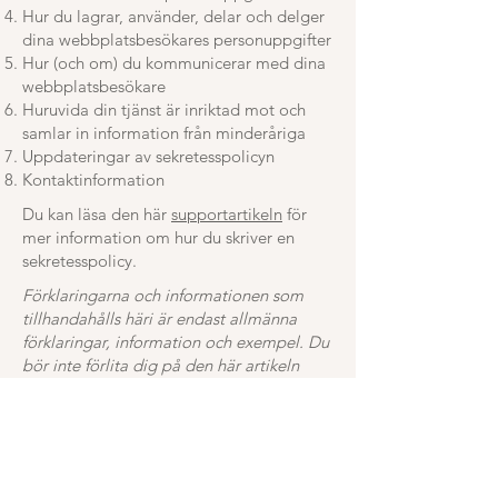
Hur du lagrar, använder, delar och delger
dina webbplatsbesökares personuppgifter
Hur (och om) du kommunicerar med dina
webbplatsbesökare
Huruvida din tjänst är inriktad mot och
samlar in information från minderåriga
Uppdateringar av sekretesspolicyn
Kontaktinformation
Du kan läsa den här
supportartikeln
för
mer information om hur du skriver en
sekretesspolicy.
Förklaringarna och informationen som
tillhandahålls häri är endast allmänna
förklaringar, information och exempel. Du
bör inte förlita dig på den här artikeln
som juridisk rådgivning eller som
rekommendationer om vad du faktiskt ska
göra. Vi rekommenderar att du söker
juridisk rådgivning för att hjälpa dig att
förstå och skriva din sekretesspolicy.